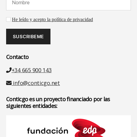
Aceptación de la política de privacidad
He leído y acepto la política de privacidad
Contacto
Teléfono
+34 665 900 143
Email
info@conticgo.net
Conticgo es un proyecto financiado por las
siguientes entidades: