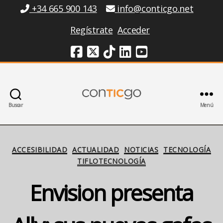
Información
+34 665 900 143
info@conticgo.net
Regístrate
Acceder
Redes Sociales
Buscar
Menú
Conticgo
Categorías
ACCESIBILIDAD
ACTUALIDAD
NOTICIAS
TECNOLOGÍA
TIFLOTECNOLOGÍA
Envision presenta