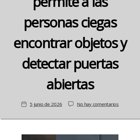
permite a las
personas ciegas
encontrar objetos y
detectar puertas
abiertas
en
5 junio de 2026
No hay comentarios
Fecha
La
de
tecnología
la
que
entrada
ya
permite