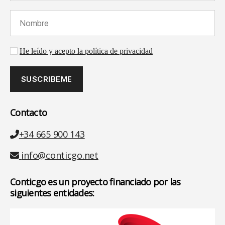
Nombre (requerido):
Aceptación de la política de privacidad
He leído y acepto la política de privacidad
Contacto
Teléfono
+34 665 900 143
Email
info@conticgo.net
Conticgo es un proyecto financiado por las
siguientes entidades: