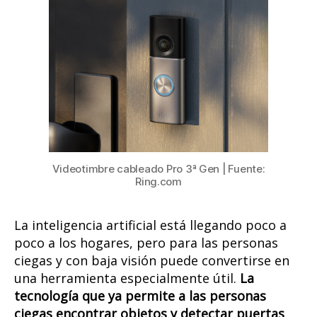
a
las
personas
ciegas
encontrar
objetos
y
detectar
puertas
abiertas
Videotimbre cableado Pro 3ª Gen | Fuente:
Ring.com
La inteligencia artificial está llegando poco a
poco a los hogares, pero para las personas
ciegas y con baja visión puede convertirse en
una herramienta especialmente útil.
La
tecnología que ya permite a las personas
ciegas encontrar objetos y detectar puertas