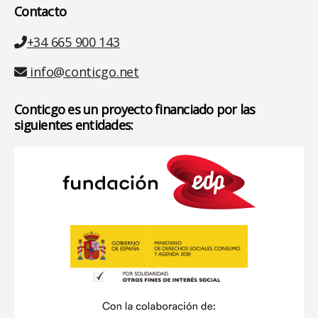
Contacto
Teléfono
+34 665 900 143
Email
info@conticgo.net
Conticgo es un proyecto financiado por las
siguientes entidades: