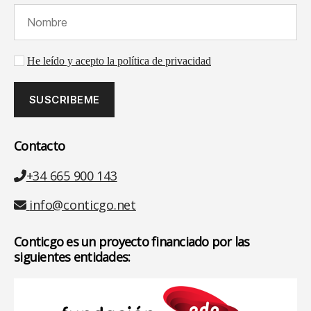
Nombre (requerido):
Aceptación de la política de privacidad
He leído y acepto la política de privacidad
Contacto
Teléfono
+34 665 900 143
Email
info@conticgo.net
Conticgo es un proyecto financiado por las
siguientes entidades: