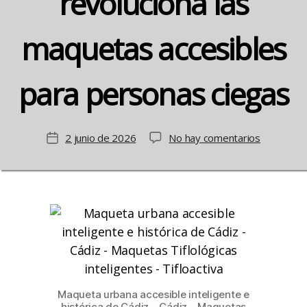
revoluciona las
maquetas accesibles
para personas ciegas
en
2 junio de 2026
No hay comentarios
Fecha
La
de
tecnología
la
háptica
entrada
revolucion
las
maquetas
accesibles
para
personas
ciegas
Maqueta urbana accesible inteligente e
histórica de Cádiz – Cádiz – Maquetas