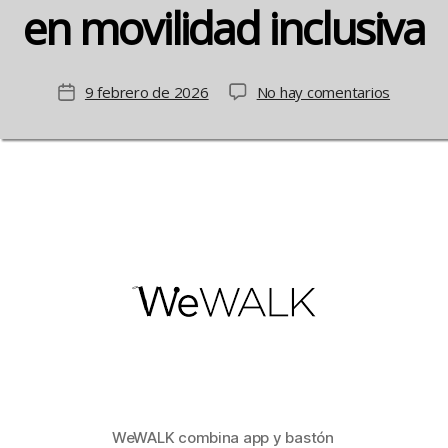
en movilidad inclusiva
en
9 febrero de 2026
No hay comentarios
Fecha
WeWALK
de
Innovaci
la
en
entrada
movilida
inclusiva
WeWALK combina app y bastón