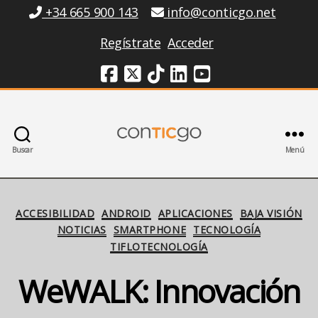
Información
+34 665 900 143
info@conticgo.net
Regístrate
Acceder
Redes Sociales
Buscar
Menú
Conticgo
Categorías
ACCESIBILIDAD
ANDROID
APLICACIONES
BAJA VISIÓN
NOTICIAS
SMARTPHONE
TECNOLOGÍA
TIFLOTECNOLOGÍA
WeWALK: Innovación