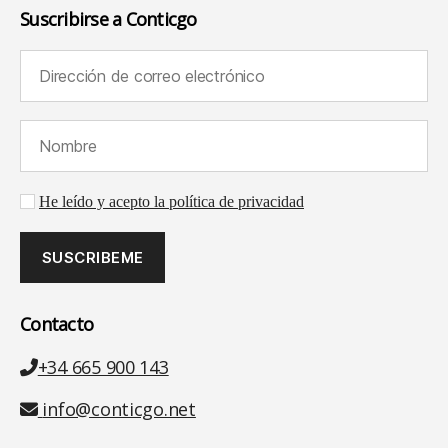
Suscribirse a Conticgo
Dirección de correo electrónico (requerido):
Nombre (requerido):
Aceptación de la política de privacidad
He leído y acepto la política de privacidad
Contacto
Teléfono
+34 665 900 143
Email
info@conticgo.net