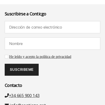
Suscribirse a Conticgo
Dirección de correo electrónico (requerido):
Nombre (requerido):
Aceptación de la política de privacidad
He leído y acepto la política de privacidad
Contacto
Teléfono
+34 665 900 143
Email