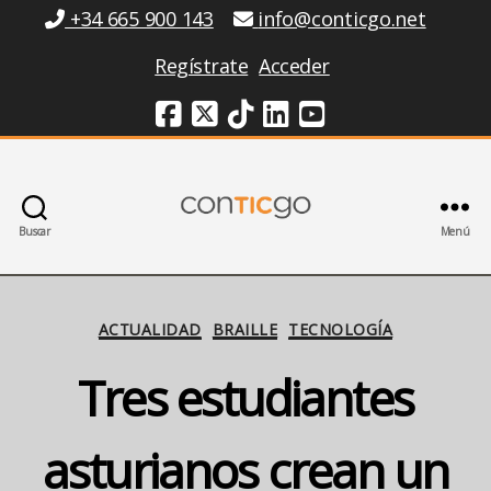
Información
+34 665 900 143
info@conticgo.net
Regístrate
Acceder
Redes Sociales
Buscar
Menú
Conticgo
Categorías
ACTUALIDAD
BRAILLE
TECNOLOGÍA
Tres estudiantes
asturianos crean un