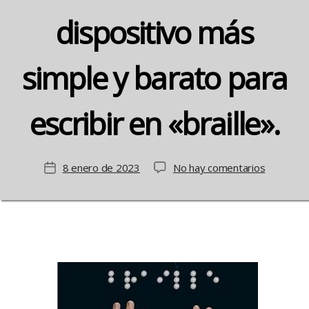
dispositivo más
simple y barato para
escribir en «braille».
en
8 enero de 2023
No hay comentarios
Fecha
Tres
de
estudian
la
asturiano
entrada
crean
un
dispositi
más
simple
y