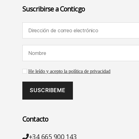
Suscribirse a Conticgo
Dirección de correo electrónico (requerido):
Nombre (requerido):
Aceptación de la política de privacidad
He leído y acepto la política de privacidad
Contacto
Teléfono
+34 665 900 143