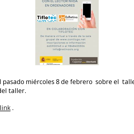
orden
Acce
al
video
del
taller.
l pasado miércoles 8 de febrero sobre el tall
l taller.
link
.