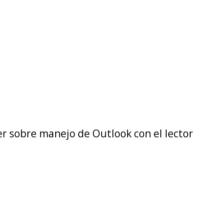
adores.
so
er sobre manejo de Outlook con el lector