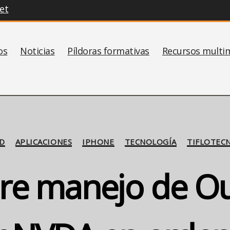
et
os
Noticias
Píldoras formativas
Recursos multi
Categorías
D
APLICACIONES
IPHONE
TECNOLOGÍA
TIFLOTEC
bre manejo de O