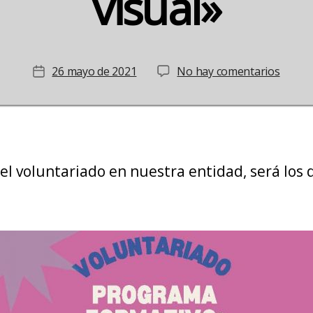
visual»
en
26 mayo de 2021
No hay comentarios
Fecha
Curso
de
»
la
volunt
entrada
y
discap
el voluntariado en nuestra entidad, será los d
visual