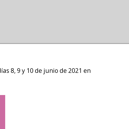
ariado
acidad
ías 8, 9 y 10 de junio de 2021 en
»