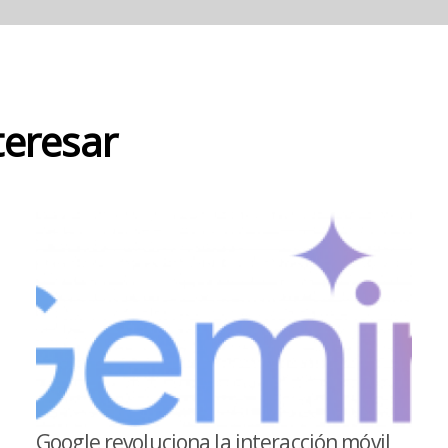
teresar
​Google revoluciona la interacción móvil