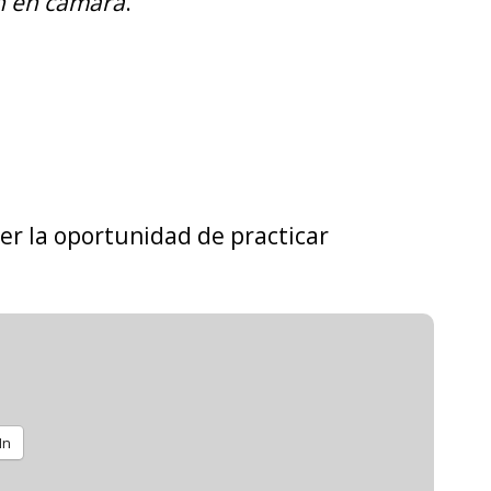
sh en cámara
.
ner la oportunidad de practicar
In