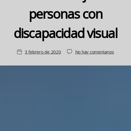
personas con
discapacidad visual
en
3 febrero de 2020
No hay comentarios
Fecha
App
de
que
la
permite
entrada
identifica
objetos
a
persona
con
discapac
visual