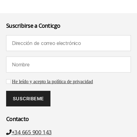
Suscribirse a Conticgo
Dirección de correo electrónico (requerido):
Nombre (requerido):
Aceptación de la política de privacidad
He leído y acepto la política de privacidad
Contacto
Teléfono
+34 665 900 143