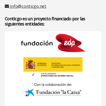
Email
info@conticgo.net
Conticgo es un proyecto financiado por las
siguientes entidades: