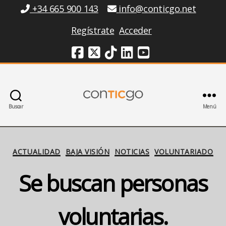
Información
+34 665 900 143
info@conticgo.net
Regístrate
Acceder
Redes Sociales
Buscar
Menú
Conticgo
Categorías
ACTUALIDAD
BAJA VISIÓN
NOTICIAS
VOLUNTARIADO
Se buscan personas
voluntarias.