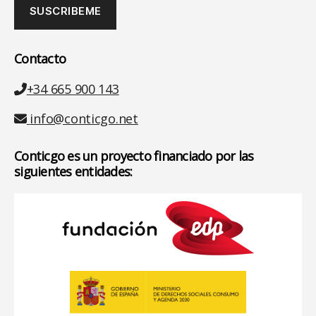
Contacto
Teléfono
+34 665 900 143
Email
info@conticgo.net
Conticgo es un proyecto financiado por las
siguientes entidades: