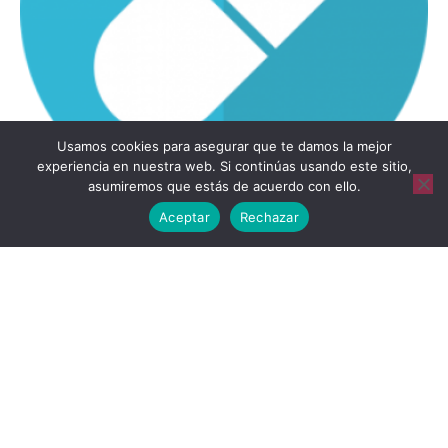
Zebracross: la aplicación que activa las señales
Usamos cookies para asegurar que te damos la mejor
acústicas en semáforos adaptados para baja visión
experiencia en nuestra web. Si continúas usando este sitio,
asumiremos que estás de acuerdo con ello.
Aceptar
Rechazar
La discapacidad visual en el mundo rural