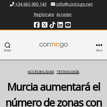
Información
+34 665 900 143
info@conticgo.net
Regístrate
Acceder
Redes Sociales
Buscar
Menú
Conticgo
Categorías
ACCESIBILIDAD
TECNOLOGÍA
Murcia aumentará el
número de zonas con