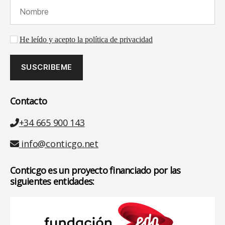
Nombre (requerido):
Aceptación de la política de privacidad
He leído y acepto la política de privacidad
Contacto
Teléfono
+34 665 900 143
Email
info@conticgo.net
Conticgo es un proyecto financiado por las
siguientes entidades: