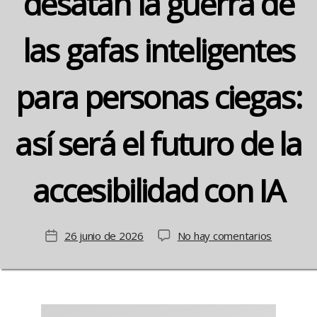
desatan la guerra de
las gafas inteligentes
para personas ciegas:
así será el futuro de la
accesibilidad con IA
en
26 junio de 2026
No hay comentarios
Fecha
Meta
de
y
la
Google
entrada
desatan
la