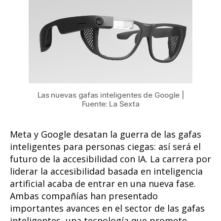
guerra
de
las
gafas
inteligen
para
personas
ciegas:
así
Las nuevas gafas inteligentes de Google |
Fuente: La Sexta
será
el
futuro
Meta y Google desatan la guerra de las gafas
de
inteligentes para personas ciegas: así será el
la
futuro de la accesibilidad con IA. La carrera por
accesibili
liderar la accesibilidad basada en inteligencia
con
IA
artificial acaba de entrar en una nueva fase.
Ambas compañías han presentado
importantes avances en el sector de las gafas
inteligentes, una tecnología que promete