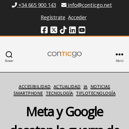
Información
+34 665 900 143
info@conticgo.net
Regístrate
Acceder
Redes Sociales
Buscar
Menú
Conticgo
Categorías
ACCESIBILIDAD
ACTUALIDAD
IA
NOTICIAS
SMARTPHONE
TECNOLOGÍA
TIFLOTECNOLOGÍA
Meta y Google