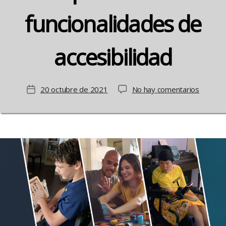
funcionalidades de
accesibilidad
en
20 octubre de 2021
No hay comentarios
Fecha
Los
de
disposit
la
Alexa
entrada
incorpo
nuevas
funciona
de
accesibi