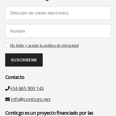
Dirección de correo electrónico (requerido):
Nombre (requerido):
Aceptación de la política de privacidad
He leído y acepto la política de privacidad
Contacto
Teléfono
+34 665 900 143
Email
info@conticgo.net
Conticgo es un proyecto financiado por las