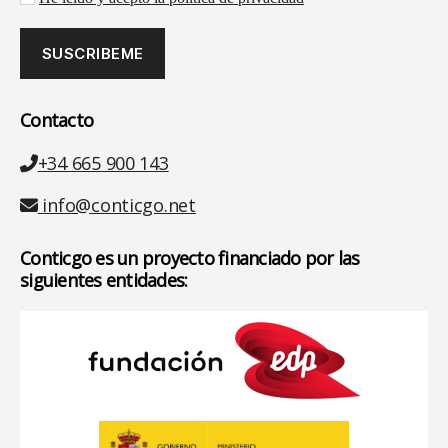
Contacto
Teléfono
+34 665 900 143
Email
info@conticgo.net
Conticgo es un proyecto financiado por las
siguientes entidades: