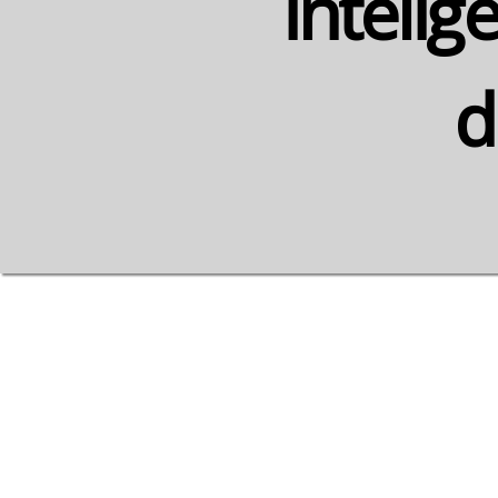
inteli
d