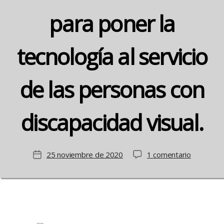
para poner la
tecnología al servicio
de las personas con
discapacidad visual.
en
25 noviembre de 2020
1 comentario
Fecha
Es
de
Retina
la
Asturias
entrada
y
Novartis
se