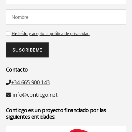
Nombre (requerido):
Aceptación de la política de privacidad
He leído y acepto la política de privacidad
Contacto
Teléfono
+34 665 900 143
Email
info@conticgo.net
Conticgo es un proyecto financiado por las
siguientes entidades: