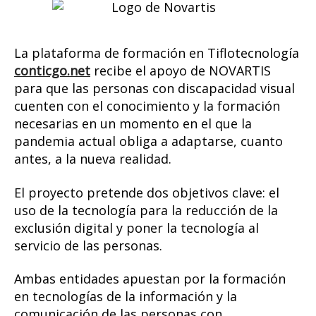
unen
para
poner
La plataforma de formación en Tiflotecnología
la
conticgo.net
recibe el apoyo de NOVARTIS
tecnologí
para que las personas con discapacidad visual
al
servicio
cuenten con el conocimiento y la formación
de
necesarias en un momento en el que la
las
pandemia actual obliga a adaptarse, cuanto
personas
antes, a la nueva realidad.
con
discapaci
El proyecto pretende dos objetivos clave: el
visual.
uso de la tecnología para la reducción de la
exclusión digital y poner la tecnología al
servicio de las personas.
Ambas entidades apuestan por la formación
en tecnologías de la información y la
comunicación de las personas con