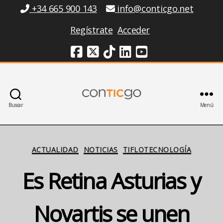
Información
+34 665 900 143
info@conticgo.net
Regístrate
Acceder
Redes Sociales
Buscar
Menú
Conticgo
Categorías
ACTUALIDAD
NOTICIAS
TIFLOTECNOLOGÍA
Es Retina Asturias y
Novartis se unen