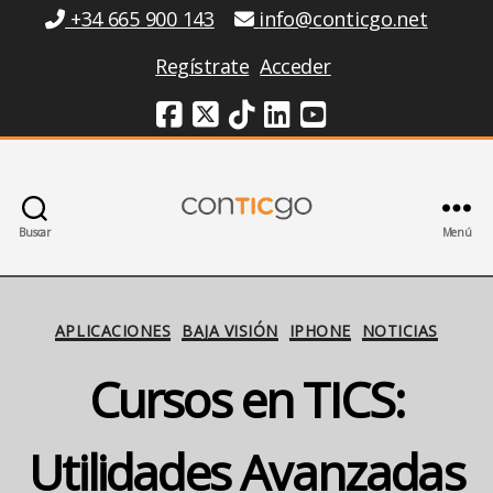
Información
+34 665 900 143
info@conticgo.net
Regístrate
Acceder
Redes Sociales
Buscar
Menú
Conticgo
Categorías
APLICACIONES
BAJA VISIÓN
IPHONE
NOTICIAS
Cursos en TICS:
Utilidades Avanzadas