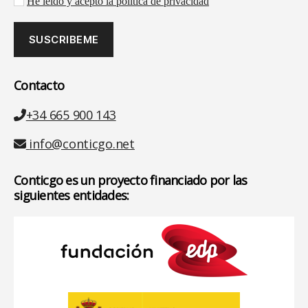
Aceptación de la política de privacidad
He leído y acepto la política de privacidad
Contacto
Teléfono
+34 665 900 143
Email
info@conticgo.net
Conticgo es un proyecto financiado por las
siguientes entidades: