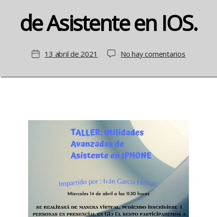
de Asistente en IOS.
en
13 abril de 2021
No hay comentarios
Fecha
Cursos
de
en
la
TICS:
entrada
Utilidade
Avanzada
de
Asistente
en
IOS.