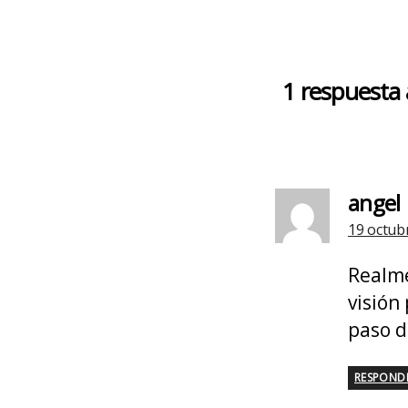
1 respuesta
angel
19 octubr
Realme
visión
paso d
RESPOND