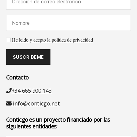
Nombre (requerido):
Aceptación de la política de privacidad
He leído y acepto la política de privacidad
Contacto
Teléfono
+34 665 900 143
Email
info@conticgo.net
Conticgo es un proyecto financiado por las
siguientes entidades: