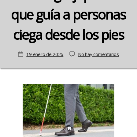
que guía a personas
ciega desde los pies
en
19 enero de 2026
No hay comentarios
Fecha
Ashirase:
de
La
la
tecnolog
entrada
japones
que
guía
a
persona
ciega
desde
los
pies