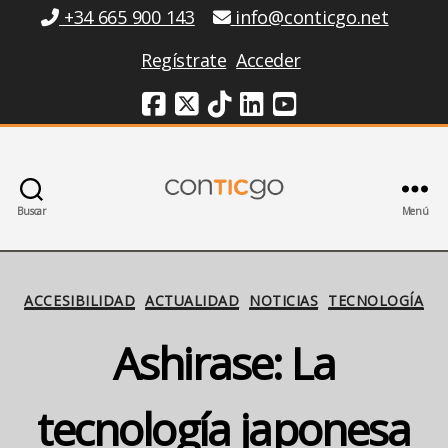
Información
+34 665 900 143
info@conticgo.net
Regístrate
Acceder
Redes Sociales
Buscar
Menú
Conticgo
Categorías
ACCESIBILIDAD
ACTUALIDAD
NOTICIAS
TECNOLOGÍA
Ashirase: La
tecnología japonesa