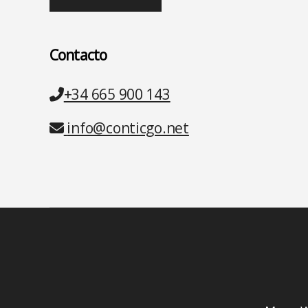
Contacto
Teléfono
+34 665 900 143
Email
info@conticgo.net