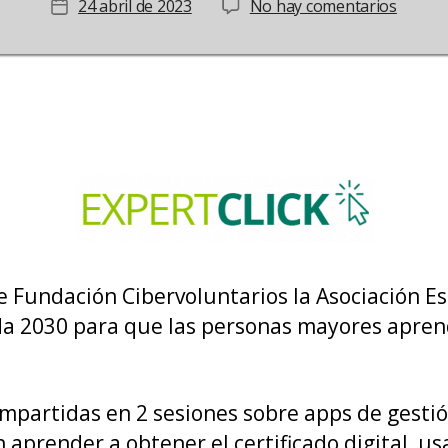
en
24 abril de 2023
No hay comentarios
Fecha
V
de
edición
la
de
entrada
Expertc
e Fundación Cibervoluntarios la Asociación E
a 2030 para que las personas mayores aprenda
 impartidas en 2 sesiones sobre apps de gestió
prender a obtener el certificado digital, usar