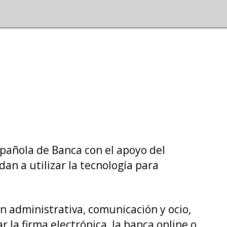
lickun.
spañola de Banca con el apoyo del
n a utilizar la tecnología para
n administrativa, comunicación y ocio,
 la firma electrónica, la banca online o