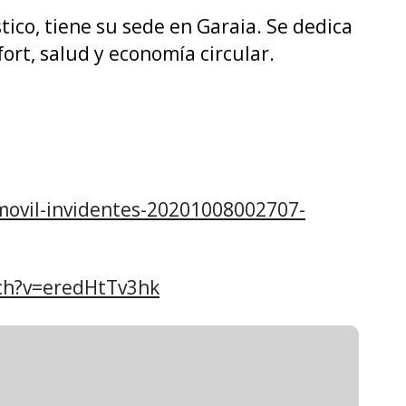
ico, tiene su sede en Garaia. Se dedica
fort, salud y economía circular.
movil-invidentes-20201008002707-
ch?v=eredHtTv3hk