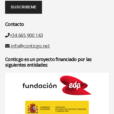
Contacto
Teléfono
+34 665 900 143
Email
info@conticgo.net
Conticgo es un proyecto financiado por las
siguientes entidades: