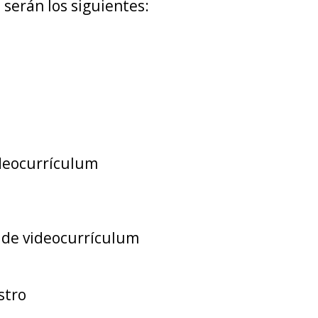
 serán los siguientes:
ideocurrículum
n de videocurrículum
stro