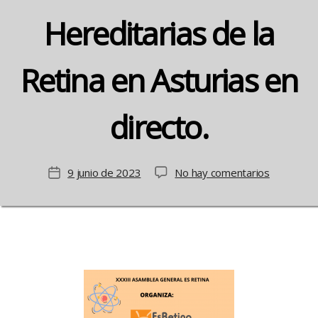
Hereditarias de la
Retina en Asturias en
directo.
en
9 junio de 2023
No hay comentarios
Fecha
Sigue
de
la
la
Jornada
entrada
sobre
las
Distrofias
Hereditar
de
la