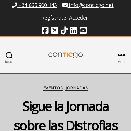
Información
+34 665 900 143
info@conticgo.net
Regístrate
Acceder
Redes Sociales
Buscar
Menú
Conticgo
Categorías
EVENTOS
JORNADAS
Sigue la Jornada
sobre las Distrofias