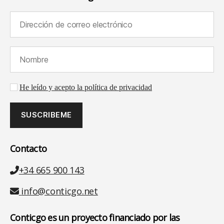
Dirección de correo electrónico (requerido):
Nombre (requerido):
Aceptación de la política de privacidad
He leído y acepto la política de privacidad
Contacto
Teléfono
+34 665 900 143
Email
info@conticgo.net
Conticgo es un proyecto financiado por las