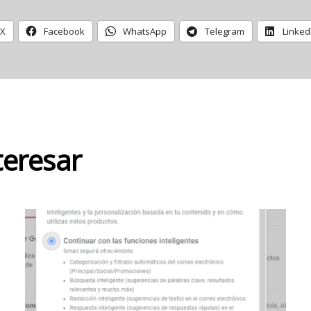
X
Facebook
WhatsApp
Telegram
Linked
teresar