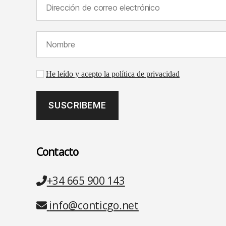
Dirección de correo electrónico (requerido):
Nombre (requerido):
Aceptación de la política de privacidad
He leído y acepto la política de privacidad
Contacto
Teléfono
+34 665 900 143
Email
info@conticgo.net