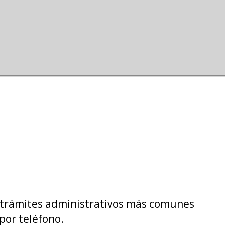
a
ha
ador
 trámites administrativos más comunes
por teléfono.