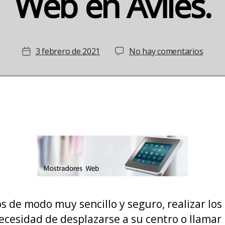
Web en Avilés.
en
3 febrero de 2021
No hay comentarios
Fecha
Puest
de
en
la
marc
entrada
del
Mostr
Web
en
Avilés.
e modo muy sencillo y seguro, realizar los
ecesidad de desplazarse a su centro o llamar 