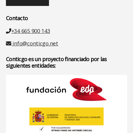
Contacto
Teléfono
+34 665 900 143
Email
info@conticgo.net
Conticgo es un proyecto financiado por las
siguientes entidades: