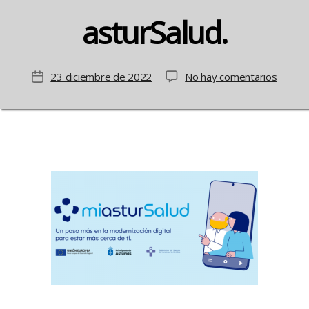
asturSalud.
en
23 diciembre de 2022
No hay comentarios
Fecha
Nueva
de
carpet
la
de
entrada
Salud
Ciudad
Mi
asturSa