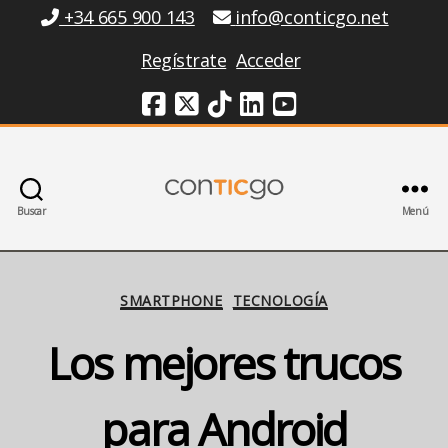
Información
+34 665 900 143
info@conticgo.net
Regístrate
Acceder
Redes Sociales
Buscar
Menú
Conticgo
Categorías
SMARTPHONE
TECNOLOGÍA
Los mejores trucos
para Android