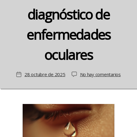
diagnóstico de
enfermedades
oculares
en
28 octubre de 2025
No hay comentarios
Fecha
Las
de
lágrima
la
como
entrada
elemen
de
diagnós
de
enferm
oculare