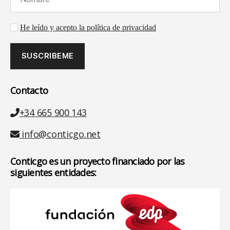
Aceptación de la política de privacidad
He leído y acepto la política de privacidad
Contacto
Teléfono
+34 665 900 143
Email
info@conticgo.net
Conticgo es un proyecto financiado por las
siguientes entidades: