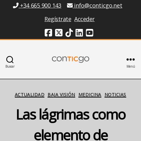
Información
+34 665 900 143
info@conticgo.net
Regístrate
Acceder
Redes Sociales
Buscar
Menú
Conticgo
Categorías
ACTUALIDAD
BAJA VISIÓN
MEDICINA
NOTICIAS
Las lágrimas como
elemento de