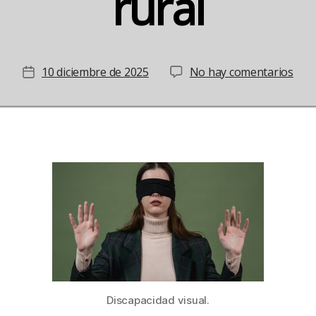
rural
en
10 diciembre de 2025
No hay comentarios
Fecha
La
de
disc
la
visu
entrada
en
el
mun
rura
Discapacidad visual.