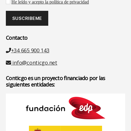
Aceptación de la política de privacidad
He leído y acepto la política de privacidad
Contacto
Teléfono
+34 665 900 143
Email
info@conticgo.net
Conticgo es un proyecto financiado por las
siguientes entidades: