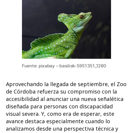
accesi
para
perso
con
discap
visual
severa
Fuente: pixabay – basilisk-5951351_1280
Aprovechando la llegada de septiembre, el Zoo
de Córdoba refuerza su compromiso con la
accesibilidad al anunciar una nueva señalética
diseñada para personas con discapacidad
visual severa. Y, como era de esperar, este
avance destaca especialmente cuando lo
analizamos desde una perspectiva técnica y