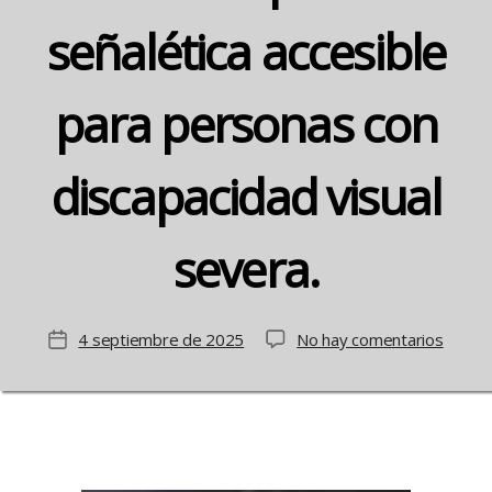
señalética accesible
para personas con
discapacidad visual
severa.
en
4 septiembre de 2025
No hay comentarios
Fecha
El
de
Zoológ
la
de
entrada
Córdo
imple
señalé