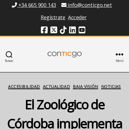
Información
+34 665 900 143
info@conticgo.net
Regístrate
Acceder
Redes Sociales
Buscar
Menú
Conticgo
Categorías
ACCESIBILIDAD
ACTUALIDAD
BAJA VISIÓN
NOTICIAS
El Zoológico de
Córdoba implementa