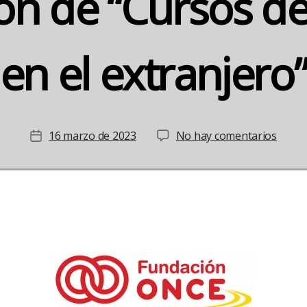
ión de “Cursos d
en el extranjero”
en
16 marzo de 2023
No hay comentarios
Fecha
El
de
prog
la
de
entrada
ayuda
para
la
realiz
de
“Curs
de