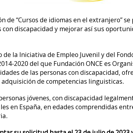
idiom
en
el
ón de “Cursos de idiomas en el extranjero” se
extran
es con discapacidad y mejorar así sus oportu
de la Iniciativa de Empleo Juvenil y del Fond
2014-2020 del que Fundación ONCE es Organis
idades de las personas con discapacidad, ofre
a adquisición de competencias linguisticas.
 personas jóvenes, con discapacidad legalmen
les en España, en edades comprendidas entre 
ia.
r su solicitud hasta el 23 de julio de 2023 y