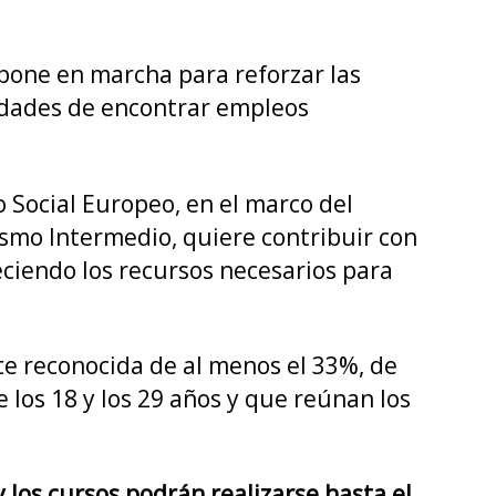
as
 pone en marcha para reforzar las
jero”
nidades de encontrar empleos
o Social Europeo, en el marco del
mo Intermedio, quiere contribuir con
ciendo los recursos necesarios para
te reconocida de al menos el 33%, de
los 18 y los 29 años y que reúnan los
 los cursos podrán realizarse hasta el