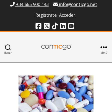
Información
+34 665 900 143
info@conticgo.net
Regístrate
Acceder
Redes Sociales
Buscar
Menú
Conticgo