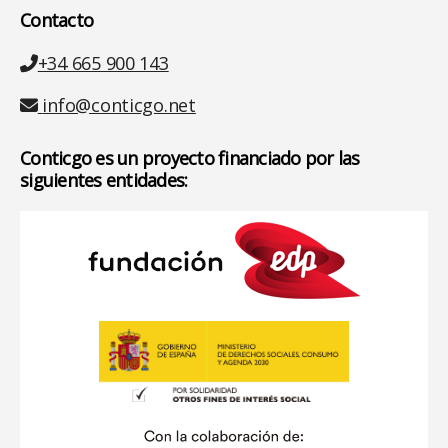
Contacto
Teléfono
+34 665 900 143
Email
info@conticgo.net
Conticgo es un proyecto financiado por las
siguientes entidades: