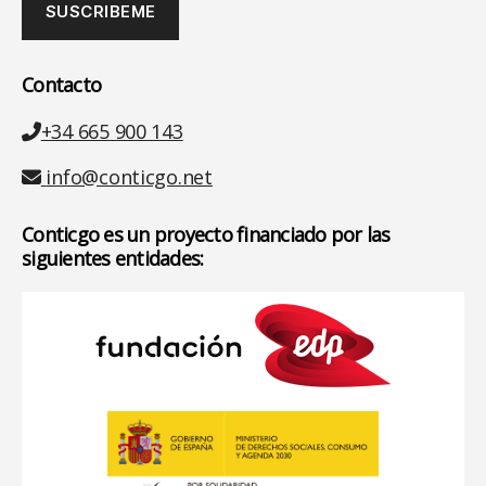
Contacto
Teléfono
+34 665 900 143
Email
info@conticgo.net
Conticgo es un proyecto financiado por las
siguientes entidades: