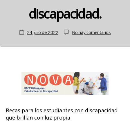
discapacidad.
en
24 julio de 2022
No hay comentarios
Fecha
BECAS
de
NOVA
la
para
entrada
estudiant
con
discapaci
Becas para los estudiantes con discapacidad
que brillan con luz propia