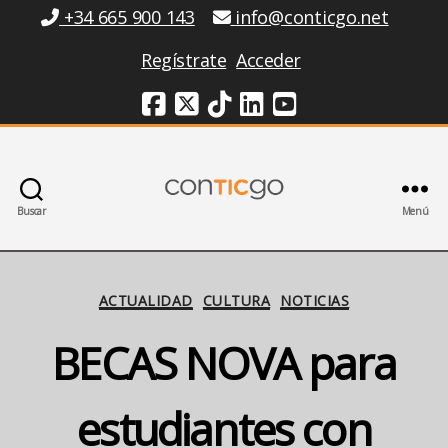
Información
+34 665 900 143
info@conticgo.net
Regístrate
Acceder
Redes Sociales
Buscar
Menú
Conticgo
Categorías
ACTUALIDAD
CULTURA
NOTICIAS
BECAS NOVA para
estudiantes con