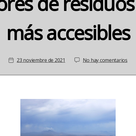
res de residuos
más accesibles
en
23 noviembre de 2021
No hay comentarios
Fecha
Alic
de
con
la
con
entrada
nue
con
de
res
org
má
acce