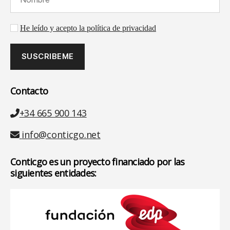
Aceptación de la política de privacidad
He leído y acepto la política de privacidad
Contacto
Teléfono
+34 665 900 143
Email
info@conticgo.net
Conticgo es un proyecto financiado por las
siguientes entidades: