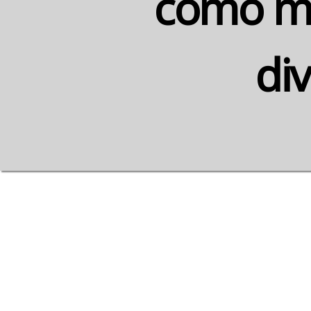
como mi
div