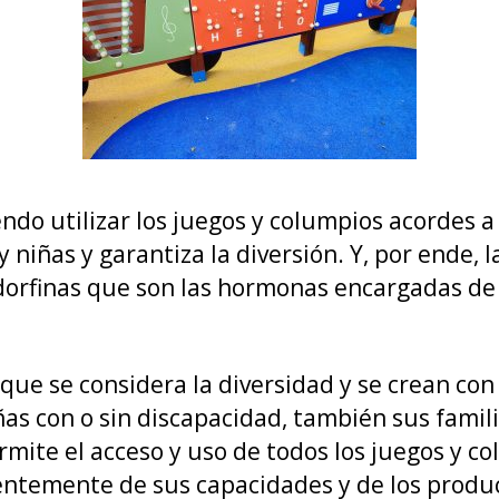
en
la
ciud
do utilizar los juegos y columpios acordes a 
y niñas y garantiza la diversión. Y, por ende, l
ndorfinas que son las hormonas encargadas de 
s que se considera la diversidad y se crean con
niñas con o sin discapacidad, también sus fami
mite el acceso y uso de todos los juegos y c
ntemente de sus capacidades y de los product