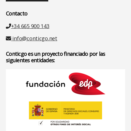
Contacto
Teléfono
+34 665 900 143
Email
info@conticgo.net
Conticgo es un proyecto financiado por las
siguientes entidades: