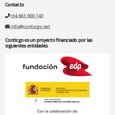
Contacto
Teléfono
+34 665 900 143
Email
info@conticgo.net
Conticgo es un proyecto financiado por las
siguientes entidades: