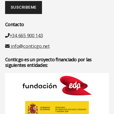
Contacto
Teléfono
+34 665 900 143
Email
info@conticgo.net
Conticgo es un proyecto financiado por las
siguientes entidades: