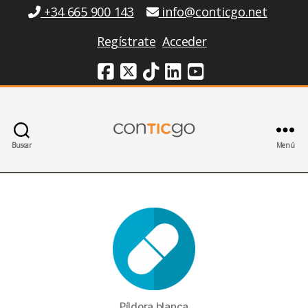
Información
+34 665 900 143
info@conticgo.net
Regístrate
Acceder
Redes Sociales
Buscar
Menú
Conticgo
Píldora blanca