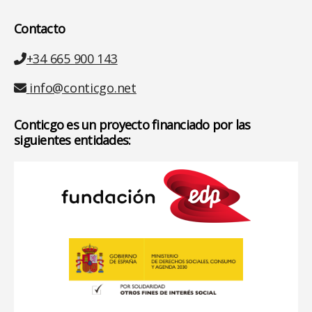
Contacto
Teléfono
+34 665 900 143
Email
info@conticgo.net
Conticgo es un proyecto financiado por las
siguientes entidades: